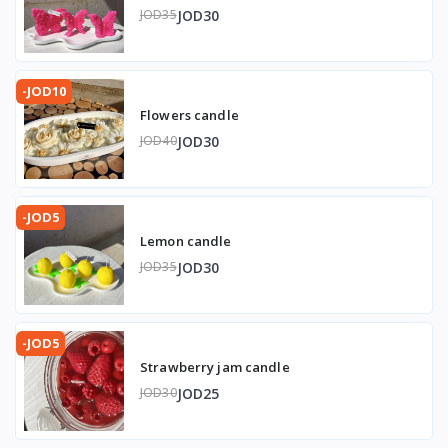
JOD30
JOD35
-JOD10
Flowers candle
JOD30
JOD40
-JOD5
Lemon candle
JOD30
JOD35
-JOD5
Strawberry jam candle
JOD25
JOD30