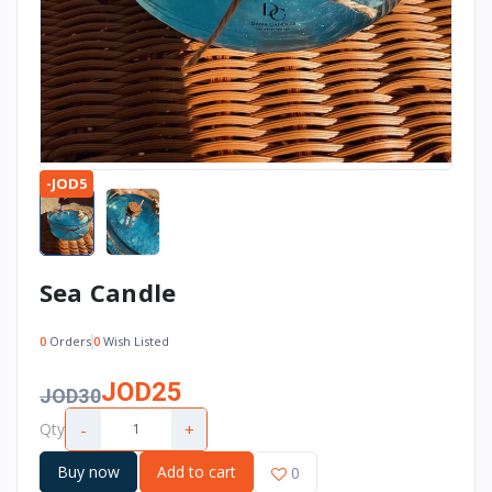
-JOD5
Sea Candle
0
Orders
0
Wish Listed
JOD25
JOD30
-
+
Qty
Buy now
Add to cart
0