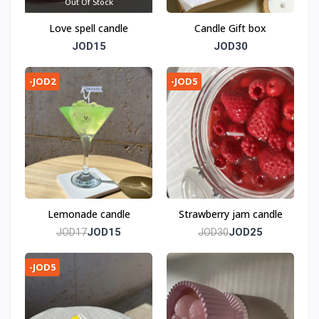
Out Of Stock
Love spell candle
Candle Gift box
JOD15
JOD30
-JOD2
-JOD5
Lemonade candle
Strawberry jam candle
JOD15
JOD25
JOD17
JOD30
-JOD5