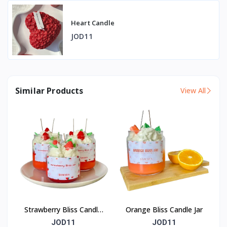
Heart Candle
JOD11
Similar Products
View All
Strawberry Bliss Candle
Orange Bliss Candle Jar
Jar
JOD11
JOD11