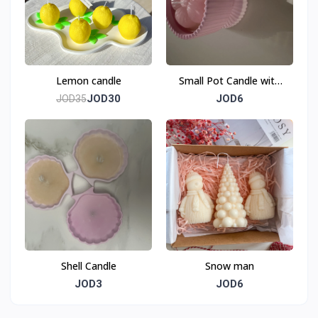
Lemon candle
Small Pot Candle with
Flower
JOD30
JOD6
JOD35
Shell Candle
Snow man
JOD3
JOD6